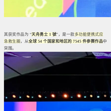
其获奖作品为 “
天舟勇士 1 號
”，是一款
多功能便携式应
急救生圈
，从
全球 54 个国家和地区的 7545 件参赛作品
中
突围。