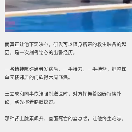
而真正让他下定决心，研发可以随身携带的救生装备的起
因，是一次刻骨铭心的出警经历。
一名精神障碍患者发病后，一手持刀，一手持斧，把整栋
单元楼邻居的门砍得木屑飞溅。
王立成和同事依法强制送医时，对方挥舞着凶器持续扑
砍，寒光擦着胳膊掠过。
那种肾上腺素飙升、直面死亡的窒息感，让他终生难忘。