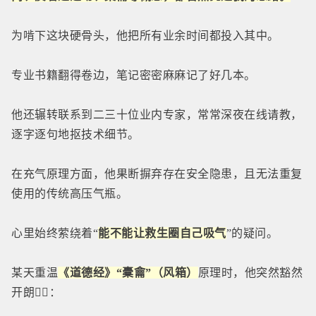
为啃下这块硬骨头，他把所有业余时间都投入其中。
专业书籍翻得卷边，笔记密密麻麻记了好几本。
他还辗转联系到二三十位业内专家，常常深夜在线请教，
逐字逐句地抠技术细节。
在充气原理方面，他果断摒弃存在安全隐患，且无法重复
使用的传统高压气瓶。
心里始终萦绕着“
能不能让救生圈自己吸气
”的疑问。
某天重温
《道德经》“橐龠”（风箱）
原理时，他突然豁然
开朗👇🏻：