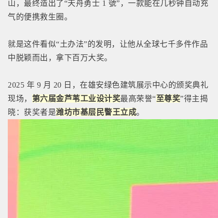
山，最终造出了“天舟勇士 1 號”，一款能在几秒钟自动充
气的便携救生圈。
就是这件看似“土办法”的发明，让他从全球七千多件作品
中脱颖而出，拿下百万大奖。
202
5 年
9 月 20 日，在
雄安绿色建筑展示中心的颁奖典礼
现场，
第六届金芦苇工业设计奖
最高荣
誉“
至尊奖
”得主揭
晓：获奖者是
潍坊市基层民警王立成
。