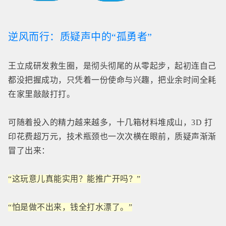
逆风而行：质疑声中的“孤勇者”
王立成研发救生圈，是彻头彻尾的从零起步，起初连自己
都没把握成功，只凭着一份使命与兴趣，把业余时间全耗
在家里敲敲打打。
可随着投入的精力越来越多，十几箱材料堆成山，3D 打
印花费超万元，技术瓶颈也一次次横在眼前，质疑声渐渐
冒了出来：
“这玩意儿真能实用？能推广开吗？”
“怕是做不出来，钱全打水漂了。”