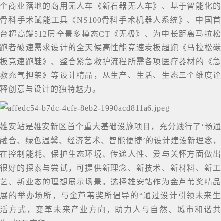
个商业落地的商用无人车《新石器无人车》、基于智能化的
骨科手术赋能工具《NS100骨科手术机器人系统》、中国首
台超高端512层全景多模态CT《无极》、为中长距离马拉松
跑者破速需求设计的全天候高性能竞速炭板超跑《马拉松碳
板竞速跑鞋》、整合紧急救护流程所需各项医疗器材的《急
救充气担架》等设计精品，从生产、生活、生态三个维度诠
释创意与设计的独特魅力。
雄安站是雄安新区首个重大基础设施项目，充分践行了‘畅通
融合、绿色温馨、经济艺术、智能便捷’的设计建设新理念，
在控制能耗、保护生态环境、传递人性、爱与关怀方面做出
很好的探索与尝试，可提供新理念、新技术、新材料、新工
艺、新业态的理想展示场景。选择雄安站作为金芦苇奖精品
展的举办场所，与金芦苇奖所倡导的“通过设计引领未来生
活方式，变革未来产业方向，助力人与自然、城市和谐共