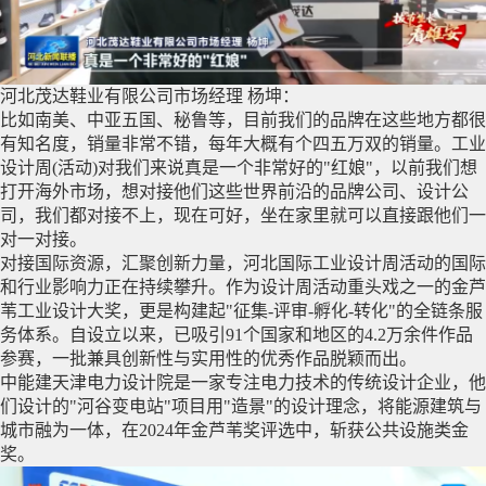
河北茂达鞋业有限公司市场经理 杨坤：
比如南美、中亚五国、秘鲁等，目前我们的品牌在这些地方都很
有知名度，销量非常不错，每年大概有个四五万双的销量。工业
设计周(活动)对我们来说真是一个非常好的"红娘"，以前我们想
打开海外市场，想对接他们这些世界前沿的品牌公司、设计公
司，我们都对接不上，现在可好，坐在家里就可以直接跟他们一
对一对接。
对接国际资源，汇聚创新力量，河北国际工业设计周活动的国际
和行业影响力正在持续攀升。作为设计周活动重头戏之一的金芦
苇工业设计大奖，更是构建起"征集-评审-孵化-转化"的全链条服
务体系。自设立以来，已吸引91个国家和地区的4.2万余件作品
参赛，一批兼具创新性与实用性的优秀作品脱颖而出。
中能建天津电力设计院是一家专注电力技术的传统设计企业，他
们设计的"河谷变电站"项目用"造景"的设计理念，将能源建筑与
城市融为一体，在2024年金芦苇奖评选中，斩获公共设施类金
奖。