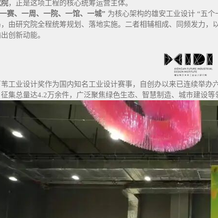
究院
，正是这项工程的核心统筹运营主体。
“一赛、一周、一院、一馆、一城”
为核心架构的雄安工业设计 “五
局，由研究院全程统筹规划、落地实施。二者相辅相成、同频发力，
输出创新动能。
芦苇工业设计奖作为国内知名工业设计赛事，自创办以来已连续举办六
，征集总量达4.2万余件，广泛聚焦绿色生态、智慧制造、城市建设等