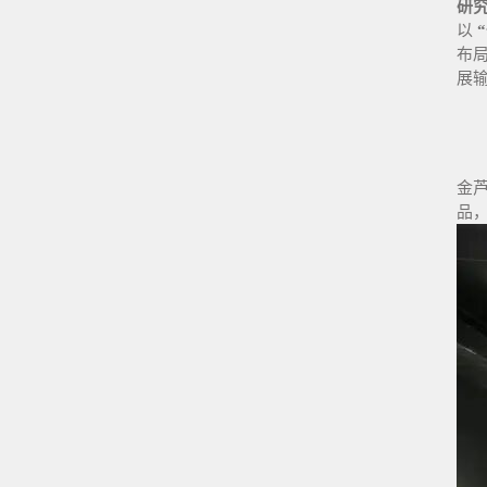
研
以
布
展
金
品